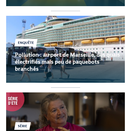
MOIS OFFERTS
J'EN PROFITE
ENQUÊTE
Pollution : au port de Marseille, des quais
électrifiés mais peu de paquebots
branchés
SÉRIE