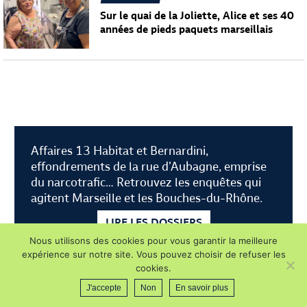
Sur le quai de la Joliette, Alice et ses 40
années de pieds paquets marseillais
Affaires 13 Habitat et Bernardini,
effondrements de la rue d’Aubagne, emprise
du narcotrafic… Retrouvez les enquêtes qui
agitent Marseille et les Bouches-du-Rhône.
LIRE LES DOSSIERS
Nous utilisons des cookies pour vous garantir la meilleure
expérience sur notre site. Vous pouvez choisir de refuser les
cookies.
J'accepte
Non
En savoir plus
À LA UNE
RATTRAPAGE
BREFS
RECHERCHE