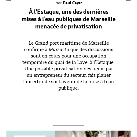
par
Paul Cayre
Économie
DOSSIERS
À l’Estaque, une des dernières
Social
mises à l’eau publiques de Marseille
LA
menacée de privatisation
Justice
RÉDACTION
Environnement
Violette
Le Grand port maritime de Marseille
Transports
Artaud
confirme à
que des discussions
Marsactu
L'AGORA
Urbanisme
sont en cours pour une occupation
Coralie
temporaire du quai de la Lave, à l'Estaque.
Société
Bonnefoy
BILLET
Une possible privatisation des lieux, par
DE
un entrepreneur du secteur, fait planer
Éducation
Lisa
BLOG
l'incertitude sur l'avenir de la mise à l'eau
Castelly
Culture
publique.
Benoît
BLOG
Santé
Gilles
DE
L'ÉQUIPE
Suzanne
Leenhardt
TRIBUNE
Jean-
Marie