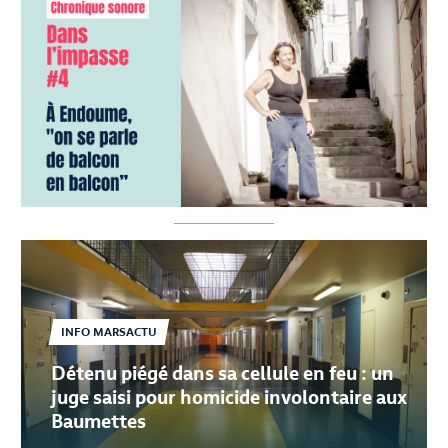
Leforestier
NEWSLETTERS
Julien
Vinzent
PODCASTS
ÉVÉNEMENTS
POINTS
D'ACCÈS
MARSACTU
ILLIMITÉ
FAQ
NOUS
CONTACTER
INFO MARSACTU
Détenu piégé dans sa cellule en feu : un
juge saisi pour homicide involontaire aux
Baumettes
OFFRE ÉTÉ : 2