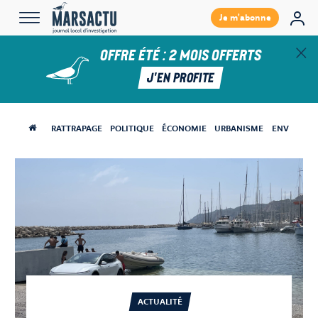
×
Je m'abonne
JE ME
OFFRE ÉTÉ : 2 MOIS OFFERTS
CONNECTE
J'EN PROFITE
JE
M'ABONNE
RATTRAPAGE
POLITIQUE
ÉCONOMIE
URBANISME
ENVIRONN
LE
JOURNAL
THÉMATIQUES
ACTUALITÉ
CHRONIQUES
Politique