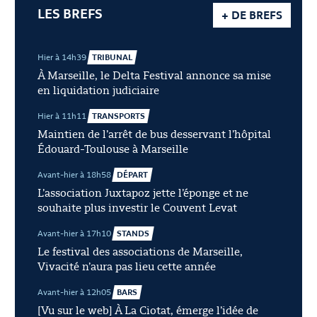
LES BREFS
+ DE BREFS
Hier à 14h39
TRIBUNAL
À Marseille, le Delta Festival annonce sa mise
en liquidation judiciaire
Hier à 11h11
TRANSPORTS
Maintien de l’arrêt de bus desservant l’hôpital
Édouard-Toulouse à Marseille
Avant-hier à 18h58
DÉPART
L’association Juxtapoz jette l’éponge et ne
souhaite plus investir le Couvent Levat
Avant-hier à 17h10
STANDS
Le festival des associations de Marseille,
Vivacité n’aura pas lieu cette année
Avant-hier à 12h05
BARS
[Vu sur le web] À La Ciotat, émerge l’idée de