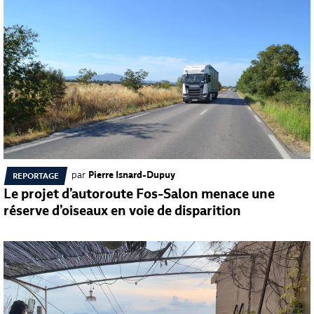
par
Pierre Isnard-Dupuy
REPORTAGE
Le projet d’autoroute Fos-Salon menace une
réserve d’oiseaux en voie de disparition